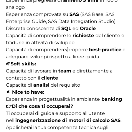
Esperienza pregressa di
almeno 5 anni
in ruolo
analogo
Esperienza comprovata su
SAS
(SAS Base, SAS
Enterprise Guide, SAS Data Integration Studio)
Discreta conoscenza di
SQL
ed
Oracle
Capacità di comprendere le
richieste
del cliente e
tradurle in attività di sviluppo
Capacità di comprendere/proporre
best-practice
e
adeguare sviluppi rispetto a linee guida
🌱Soft skills:
Capacità di lavorare in
team
e direttamente a
contatto con il
cliente
Capacità di
analisi
del requisito
🌟
Nice to have:
Esperienza in progettualità in ambiente
banking
👉
Di che cosa ti occuperai?
Ti occuperai di guida e supporto all'utente
nell'
ingegnerizzazione di motori di calcolo SAS
.
Applicherai la tua competenza tecnica sugli