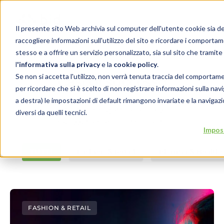
Il presente sito Web archivia sul computer dell'utente cookie sia del t
raccogliere informazioni sull'utilizzo del sito e ricordare i comportam
stesso e a offrire un servizio personalizzato, sia sul sito che tramite 
l
'
informativa sulla privacy
e la
cookie policy
.
Se non si accetta l'utilizzo, non verrà tenuta traccia del comportam
Casi di successo
per ricordare che si è scelto di non registrare informazioni sulla navi
a destra) le impostazioni di default rimangono invariate e la naviga
Le attività, i progetti e le soluzioni
diversi da quelli tecnici.
realizzate per i nostri clienti.
Impos
TUTTI
Fashion & Retail
Pharma & Healthc
FASHION & RETAIL