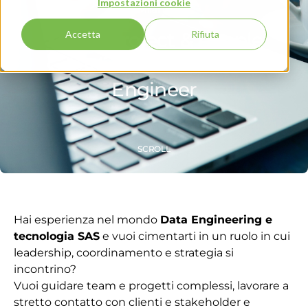
Impostazioni cookie
Milano
Senior Project & People
Accetta
Rifiuta
Coordinator - SAS Data
Engineer
SCROLL
Hai esperienza nel mondo
Data Engineering e
tecnologia SAS
e vuoi cimentarti in un ruolo in cui
leadership, coordinamento e strategia si
incontrino?
Vuoi guidare team e progetti complessi, lavorare a
stretto contatto con clienti e stakeholder e