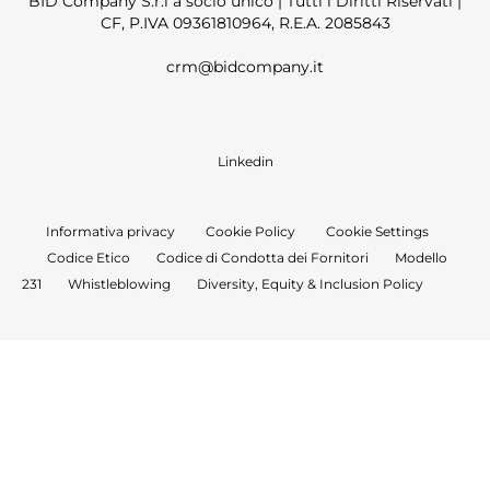
BID Company S.r.l a socio unico | Tutti i Diritti Riservati |
CF, P.IVA 09361810964, R.E.A. 2085843
crm@bidcompany.it
Linkedin
Informativa privacy
Cookie Policy
Cookie Settings
Codice Etico
Codice di Condotta dei Fornitori
Modello
231
Whistleblowing
Diversity, Equity & Inclusion Policy