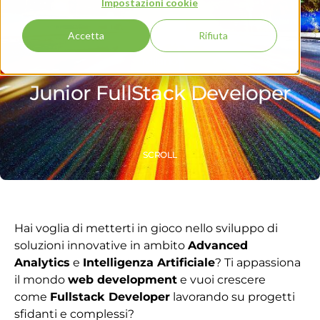
Impostazioni cookie
Accetta
Rifiuta
Milano
Junior FullStack Developer
SCROLL
Hai voglia di metterti in gioco nello sviluppo di
soluzioni innovative in ambito
Advanced
Analytics
e
Intelligenza Artificiale
? Ti appassiona
il mondo
web development
e vuoi crescere
come
Fullstack Developer
lavorando su progetti
sfidanti e complessi?