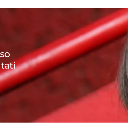
sso
tati