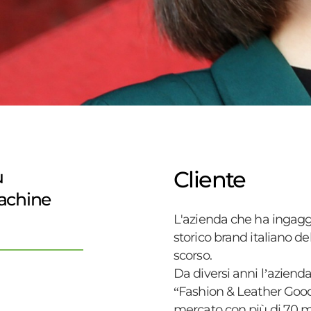
Cliente
ù
Machine
L'azienda che ha ingagg
storico brand italiano d
scorso.
Da diversi anni l’azienda
“Fashion & Leather Good
mercato con più di 70 ma