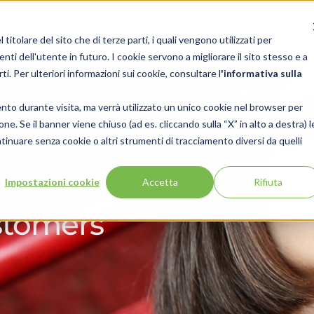
Show submenu for Industry
b
Industry
Casi di successo
Chi Siamo
B
itolare del sito che di terze parti, i quali vengono utilizzati per
enti dell'utente in futuro. I cookie servono a migliorare il sito stesso e a
rti. Per ulteriori informazioni sui cookie, consultare l
'
informativa sulla
ento durante visita, ma verrà utilizzato un unico cookie nel browser per
ne. Se il banner viene chiuso (ad es. cliccando sulla “X” in alto a destra) l
tinuare senza cookie o altri strumenti di tracciamento diversi da quelli
Impostazioni cookie
Accetta
Rifiuta
stomers