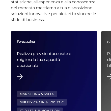
statistiche, all'esperienza e alla conoscenza
del mercato mettiamo a tua disposizione
soluzioni innovative per aiutarti a vincere le
sfide di business.
Realizza previsioni accurate e
Pe
migliora la tua capacità
cl
decisionale
Li
MARKETING & SALES
SUPPLY CHAIN & LOGISTIC
IT, DATA & INNOVATION