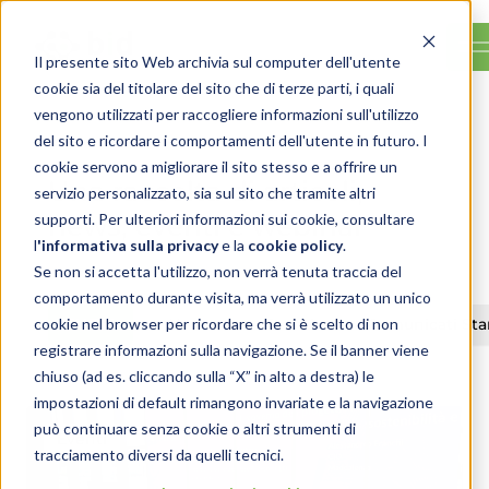
Il presente sito Web archivia sul computer dell'utente
cookie sia del titolare del sito che di terze parti, i quali
vengono utilizzati per raccogliere informazioni sull'utilizzo
del sito e ricordare i comportamenti dell'utente in futuro. I
cookie servono a migliorare il sito stesso e a offrire un
Una raccolta di articoli,
servizio personalizzato, sia sul sito che tramite altri
supporti. Per ulteriori informazioni sui cookie, consultare
news, eventi e webinar
l
'
informativa sulla privacy
e la
cookie policy
.
Se non si accetta l'utilizzo, non verrà tenuta traccia del
comportamento durante visita, ma verrà utilizzato un unico
cookie nel browser per ricordare che si è scelto di non
TUTTI
News
Eventi
Comunicati St
registrare informazioni sulla navigazione. Se il banner viene
chiuso (ad es. cliccando sulla “X” in alto a destra) le
impostazioni di default rimangono invariate e la navigazione
può continuare senza cookie o altri strumenti di
Eventi
tracciamento diversi da quelli tecnici.