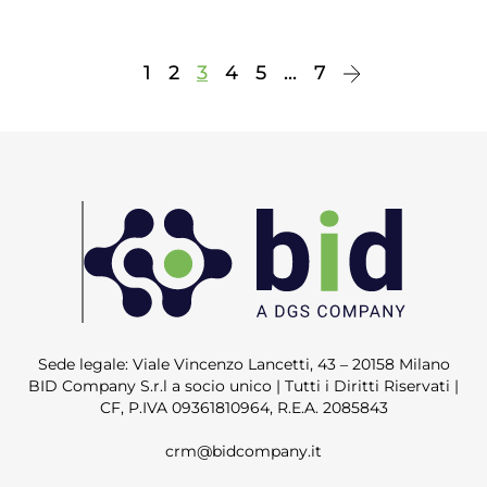
1
2
3
4
5
...
7
Sede legale: Viale Vincenzo Lancetti, 43 – 20158 Milano
BID Company S.r.l a socio unico | Tutti i Diritti Riservati |
CF, P.IVA 09361810964, R.E.A. 2085843
crm@bidcompany.it