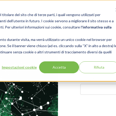
itolare del sito che di terze parti, i quali vengono utilizzati per
enti dell'utente in futuro. I cookie servono a migliorare il sito stesso e a
rti. Per ulteriori informazioni sui cookie, consultare l
'
informativa sulla
ento durante visita, ma verrà utilizzato un unico cookie nel browser per
Sc
ne. Se il banner viene chiuso (ad es. cliccando sulla “X” in alto a destra) l
tinuare senza cookie o altri strumenti di tracciamento diversi da quelli
Compila il form
successo p
Impostazioni cookie
Accetta
Rifiuta
E-mail
*