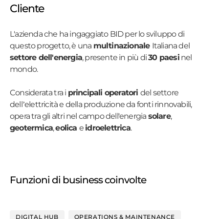
Cliente
L'azienda che ha ingaggiato BID per lo sviluppo di
questo progetto, è una
multinazionale
Italiana del
settore dell'energia
, presente in più di
30 paesi
nel
mondo.
Considerata tra i
principali operatori
del settore
dell’elettricità e della produzione da fonti rinnovabili,
opera tra gli altri nel campo dell'energia
solare
,
geotermica
,
eolica
e
idroelettrica
.
Funzioni di business coinvolte
DIGITAL HUB
OPERATIONS & MAINTENANCE